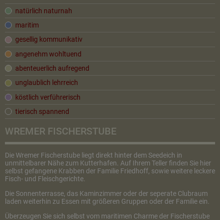
natürlich naturnah
maritim
gesellig kommunikativ
angenehm wohltuend
abenteuerlich aufregend
unglaublich lehrreich
köstlich verführerisch
tierisch spannend
WREMER FISCHERSTUBE
Die Wremer Fischerstube liegt direkt hinter dem Seedeich in
unmittelbarer Nähe zum Kutterhafen. Auf Ihrem Teller finden Sie hier
selbst gefangene Krabben der Familie Friedhoff, sowie weitere leckere
Fisch- und Fleischgerichte.
Die Sonnenterrasse, das Kaminzimmer oder der seperate Clubraum
laden weiterhin zu Essen mit größeren Gruppen oder der Familie ein.
Überzeugen Sie sich selbst vom maritimen Charme der Fischerstube