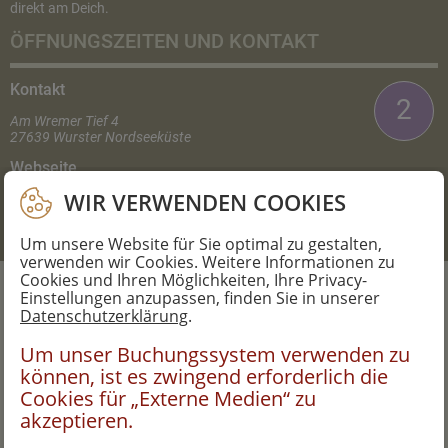
direkt am Deich.
ÖFFNUNGSZEITEN UND KONTAKT
Kontakt
2
Am Wremer Tief 4
27639 Wurster Nordseeküste
Webseite
WIR VERWENDEN COOKIES
www.krabben-friedhoff.de/fischerstube.html
Um unsere Website für Sie optimal zu gestalten,
verwenden wir Cookies. Weitere Informationen zu
Cookies und Ihren Möglichkeiten, Ihre Privacy-
Einstellungen anzupassen, finden Sie in unserer
Datenschutzerklärung
.
Um unser Buchungssystem verwenden zu
können, ist es zwingend erforderlich die
Cookies für „Externe Medien“ zu
akzeptieren.